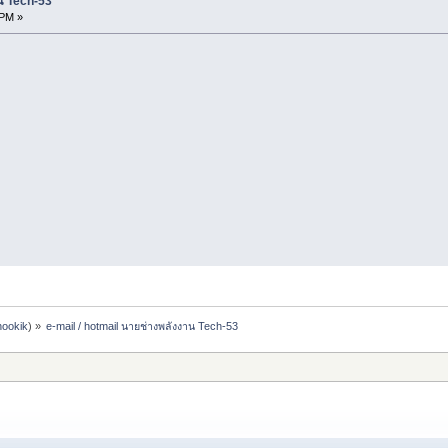
น Tech-53
 PM »
nookik
) »
e-mail / hotmail นายช่างพลังงาน Tech-53