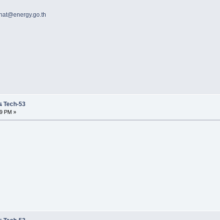
hat@energy.go.th
น Tech-53
39 PM »