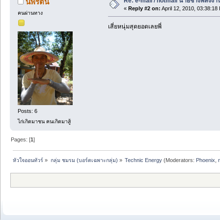
Re: e-mail / hotmail นายช่างพลังงา
นพรัตน์
«
Reply #2 on:
April 12, 2010, 03:38:18
คนผ่านทาง
เสี่ยหนุ่มสุดยอดเลยพี่
Posts: 6
ไก่เกิดมาชน คนเกิดมาสู้
Pages: [
1
]
หัวใจออนทัวร์
»
กลุ่ม ชมรม (บอร์ดเฉพาะกลุ่ม)
»
Technic Energy
(Moderators:
Phoenix
,