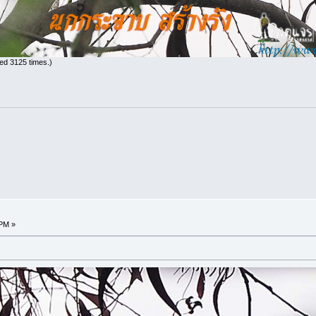
ed 3125 times.)
 PM »