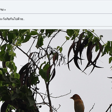
 PM »
วังภัยกันไปด้วย..