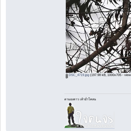
DSC_4719.jpg
(197.98 kB, 1000x705 - view
ตามองดาว เท้าย่ำโคลน