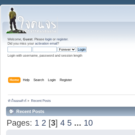
Welcome,
Guest
. Please
login
or
register
.
Did you miss your
activation email
?
Login with username, password and session length
Home
Help
Search
Login
Register
หัวใจออนทัวร์
»
Recent Posts
Recent Posts
Pages:
1
2
[
3
]
4
5
...
10