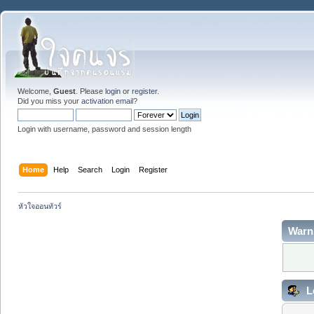
Welcome,
Guest
. Please
login
or
register
.
Did you miss your
activation email
?
Login with username, password and session length
Home
Help
Search
Login
Register
หัวใจออนทัวร์
Warn
L