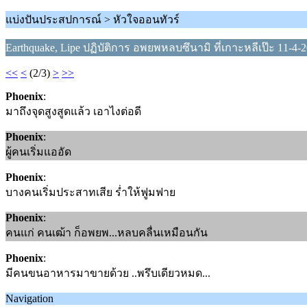
แบ่งปันประสปการณ์ > หัวใจออนทัวร์
Earthquake, Lipe ปฏิบัติการ อพยพหลบซึนามิ ที่เกาะหลีเป๊ะ 11-4-
<<
<
(2/3)
>
>>
Phoenix
:
มาถึงจุดสูงสูดแล้ว เอาไงต่อดี
Phoenix
:
ผู้คนเริ่มแออัด
Phoenix
:
บางคนเริ่มประสาทเสีย ร่ำให้ฟูมฟาย
Phoenix
:
คนแก่ คนเฒ้า ก็อพยพ...หลบคลื่นเหมือนกัน
Phoenix
:
มีคนขนอาหารมาขายด้วย ..พรึบเดียวหมด...
Navigation