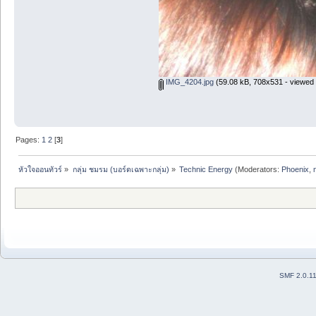
IMG_4204.jpg
(59.08 kB, 708x531 - viewed 
Pages:
1
2
[
3
]
หัวใจออนทัวร์
»
กลุ่ม ชมรม (บอร์ดเฉพาะกลุ่ม)
»
Technic Energy
(Moderators:
Phoenix
,
SMF 2.0.1