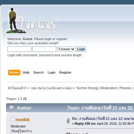
Welcome,
Guest
. Please
login
or
register
.
Did you miss your
activation email
?
Login with username, password and session length
Home
Help
Search
Login
Register
หัวใจออนทัวร์
»
กลุ่ม ชมรม (บอร์ดเฉพาะกลุ่ม)
»
Technic Energy
(Moderators:
Phoenix
,
Pages:
1
2
[
3
]
Author
Topic: งานสัมมนาวันที่ 21 และ 2
Re: งานสัมมนาวันที่ 21 และ 22 เมษา
nookik
«
Reply #30 on:
April 28, 2010, 11:59:36 
Moderator
เรียนรู้โลกกว้าง